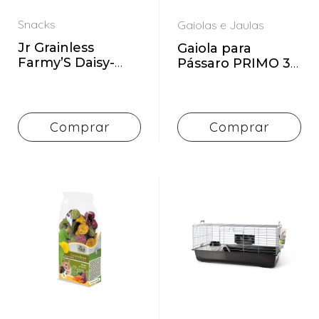
Ordenação
Show
Snacks
Gaiolas e Jaulas
Plutos
Jr Grainless
Gaiola para
Savic
Farmy’S Daisy-
Pássaro PRIMO 30
Cornflower 140 g
Azul Marinho
Aplicar
Schesir
Filtros
Sem
Comprar
Comprar
Marca
Triple
Crown
Trivet