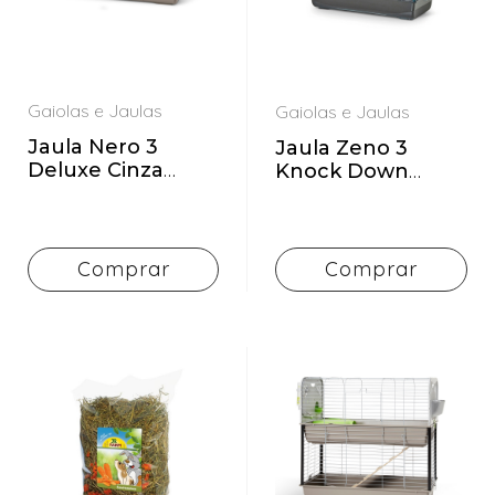
Lago
Gaiolas
Medalhas
e
Jaulas
Ninhos
Gaiolas e Jaulas
Gaiolas e Jaulas
Pássaro
Grooming
Jaula Nero 3
Jaula Zeno 3
Outlet
Higiene e
Deluxe Cinza
Knock Down
Cuidados
Peças
100x50x45 cm
100x50x70 cm
suplentes
Iluminação
para
Plásticos
Comprar
Comprar
Aquário
Roupas
Lago
Snacks
Medalhas
Substratos
Ninhos
Aquário
Pássaro
Tartarugueiras
Outlet
Transporte