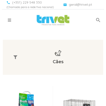
(+351) 229 548 330
call
geral@trivet.pt
email
(Chamada para a rede fixa nacional)
search
Filtros
close
Família
Cães
Acessórios
Acessórios
para
Aquário
Ordenação
Acessórios
Técnicos