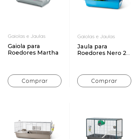
Arranhadores
para gato
Comedouros
Brinquedos
Decorações
para
Camas
Gaiolas e Jaulas
aquário
Gaiolas e Jaulas
Casotas
Gaiola para
Jaula para
Festividades
Roedores Martha
Roedores Nero 2
Coleção
Gaiolas
Deluxe
de
e
Verão
Jaulas
Coleiras
Comprar
Comprar
Grooming
e Trelas
Higiene e
Comedouros
Cuidados
Decorações
Iluminação
para
para
aquário
Aquário
Festividades