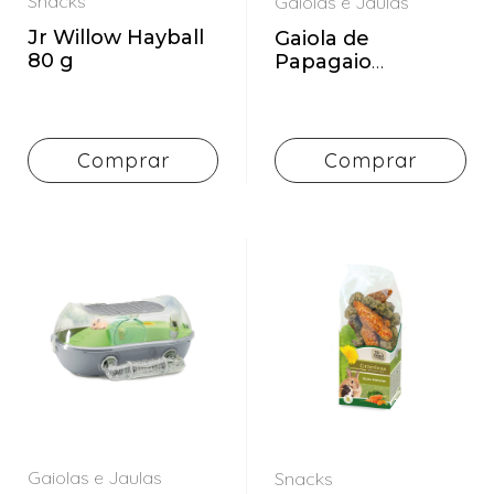
Snacks
Gaiolas e Jaulas
Jr Willow Hayball
Gaiola de
80 g
Papagaio
Wellington
PlayPen
90x60x175cm
Comprar
Comprar
Gaiolas e Jaulas
Snacks