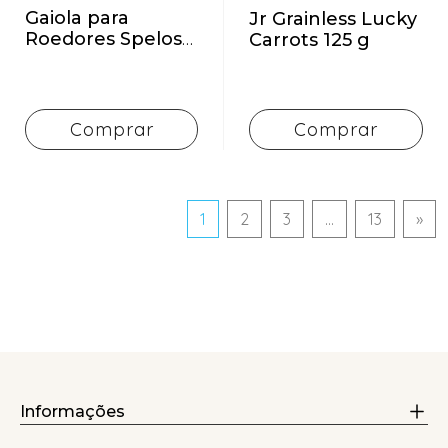
Gaiola para
Jr Grainless Lucky
Roedores Spelos
Carrots 125 g
Metro XL
Comprar
Comprar
1
2
3
...
13
»
Informações