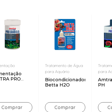
mentação
Tratamento de Água
Tratam
para Aquário
para A
imentação
TRA PRO
Biocondicionador
Amtra
AN MICRO
Betta H2O
PH
Comprar
Comprar
C