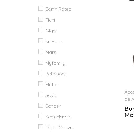
Earth Rated
Catron
Flexi
Chadog
Gigwi
Collar
Jr-Farm
Croci
Mars
Earth
Rated
Myfamily
Flexi
Pet Show
Gigwi
Plutos
Aces
Jr-
Savic
de 
Farm
Schesir
Bo
Mars
Mo
Sem Marca
Myfamily
Triple Crown
Pet