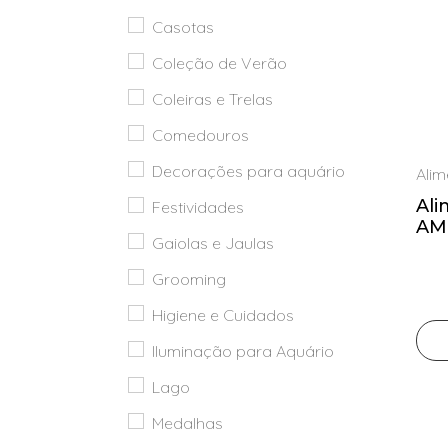
Casotas
Festividades
Coleção de Verão
Gaiolas
e
Coleiras e Trelas
Jaulas
Comedouros
Grooming
Decorações para aquário
Ali
Higiene e
Al
Festividades
Cuidados
AM
Gaiolas e Jaulas
OR
Iluminação
para
Grooming
Aquário
Higiene e Cuidados
Lago
Iluminação para Aquário
Medalhas
Lago
Ninhos
Medalhas
Pássaro