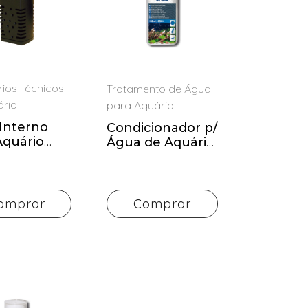
ios Técnicos
Tratamento de Água
ário
para Aquário
 Interno
Condicionador p/
Aquário
Água de Aquário
O
AMTRA CARE
omprar
Comprar