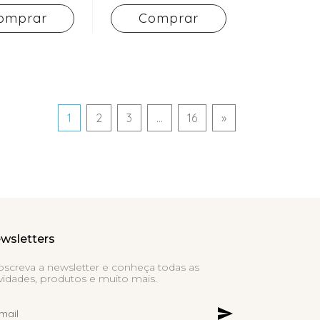
omprar
Comprar
1
2
3
...
16
»
wsletters
bscreva a newsletter e conheça todas as
idades, produtos e muito mais.
send