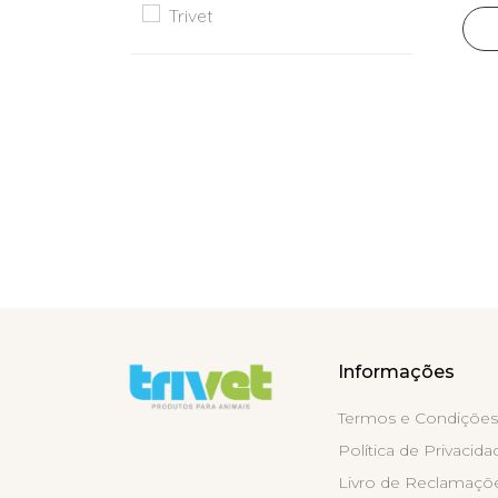
Trivet
Show
Plutos
Savic
Schesir
Sem
Marca
Triple
Crown
Trivet
Informações
Ordenação
Termos e Condições
Política de Privacida
Livro de Reclamaçõ
Aplicar