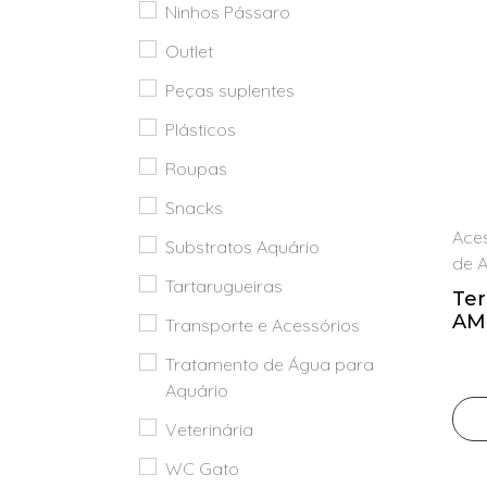
Ninhos Pássaro
Outlet
Outlet
Peças
suplentes
Peças suplentes
Plásticos
Plásticos
Roupas
Roupas
Snacks
Snacks
Aces
Substratos
Substratos Aquário
de 
Aquário
Tartarugueiras
Te
Tartarugueiras
AM
Transporte e Acessórios
EV
Transporte
Tratamento de Água para
e
Aquário
Acessórios
Veterinária
Tratamento
de Água
WC Gato