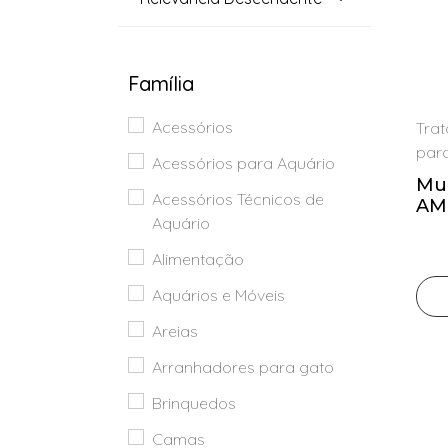
Areias
Arranhadores
para gato
Família
Brinquedos
Acessórios
Tra
Camas
par
Acessórios para Aquário
Casotas
Mul
Acessórios Técnicos de
AM
Coleção
Aquário
(50
de
Alimentação
Verão
Aquários e Móveis
Coleiras
e Trelas
Areias
Comedouros
Arranhadores para gato
Decorações
Brinquedos
para
Camas
aquário