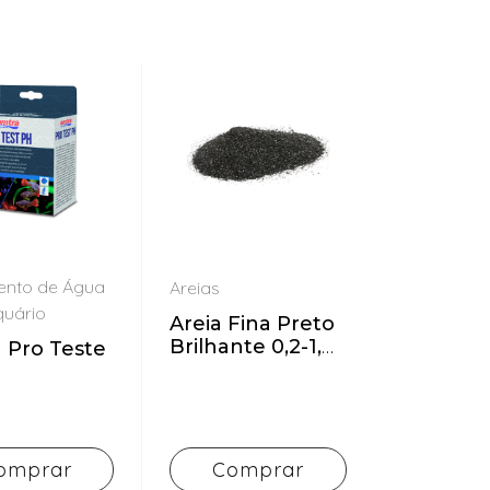
ento de Água
Areias
quário
Areia Fina Preto
Brilhante 0,2-1,4
 Pro Teste
mm 5 kg
omprar
Comprar