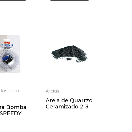
ios para
Areias
o
Areia de Quartzo
Ceramizado 2-3
ara Bomba
mm Preto
 SPEEDY