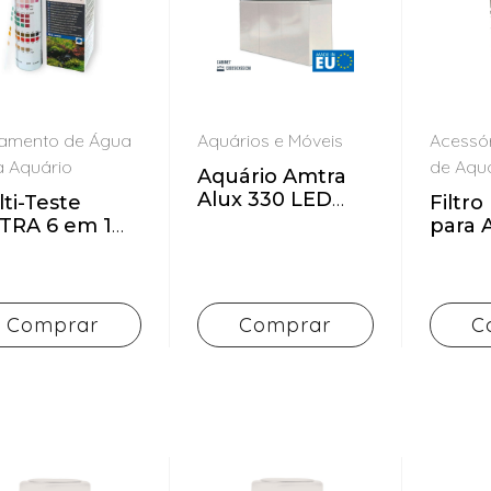
tamento de Água
Aquários e Móveis
Acessór
a Aquário
de Aqu
Aquário Amtra
Alux 330 LED
ti-Teste
Filtro
Branco + Móvel
TRA 6 em 1
para 
 testes)
FILP
Comprar
Comprar
C