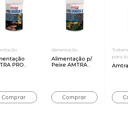
mentação
Alimentação
Tratam
para A
imentação
Alimentação p/
TRA PRO
Peixe AMTRA
Amtra
ANDA FLAKE
PRO ORANDA
GRAN
Comprar
Comprar
C