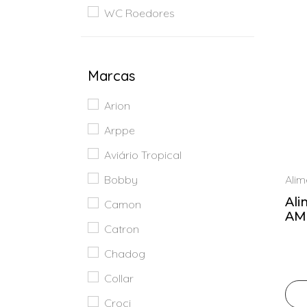
para
WC Roedores
Aquário
Veterinária
WC
Marcas
Gato
Arion
WC
Roedores
Arppe
Aviário Tropical
Marcas
Bobby
Ali
Arion
Al
Camon
Arppe
AM
Catron
GR
Aviário
Chadog
Tropical
Collar
Bobby
Croci
Camon