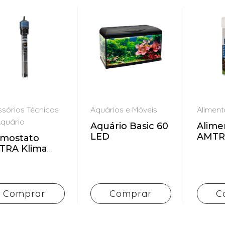
sórios Técnicos
Aquários e Móveis
Alimen
Aquário
Aquário Basic 60
Alime
LED
AMTR
rmostato
GRAN
TRA Klima
O
Comprar
Comprar
C