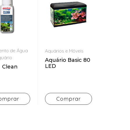
ento de Água
Aquários e Móveis
quário
Aquário Basic 80
LED
 Clean
omprar
Comprar