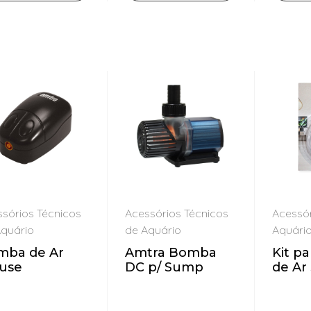
sórios Técnicos
Acessórios Técnicos
Acessór
Aquário
de Aquário
Aquári
mba de Ar
Amtra Bomba
Kit p
use
DC p/ Sump
de Ar
AIR